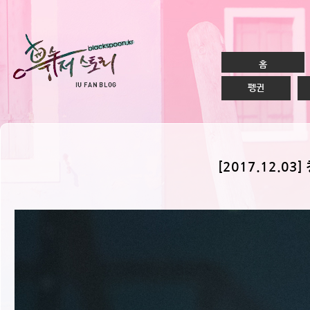
홈
펭귄
[2017.12.03