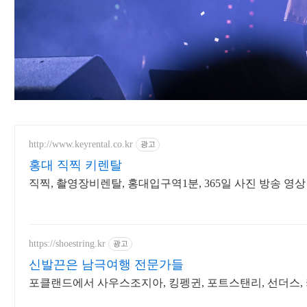
http://www.keyrental.co.kr
광고
홍대 직찍 키렌탈
직찍, 촬영장비렌탈, 홍대입구역1분, 365일 사진 방송 영
https://shoestring.kr
광고
신발끈은 남극여행 전문가들
포클랜드에서 사우스조지아, 킹펭귄, 포트스탠리, 선더스,